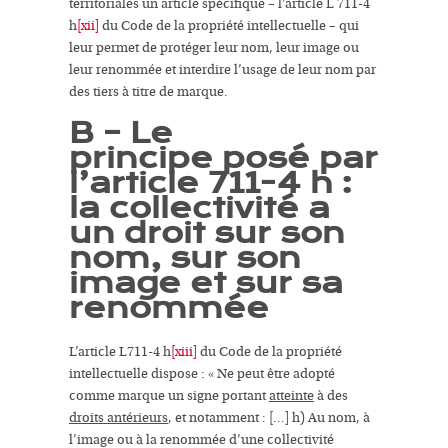
territoriales
un article spécifique – l’article L 711-4
h
[xii]
du Code de la propriété intellectuelle – qui
leur permet de protéger leur nom, leur image ou
leur renommée et interdire l’usage de leur nom par
des tiers à titre de marque.
B – Le
principe posé par
l’article 711-4 h :
la collectivité a
un droit sur son
nom, sur son
image et sur sa
renommée
L’article L711-4 h
[xiii]
du Code de la propriété
intellectuelle dispose : «
Ne peut être adopté
comme marque un signe
portant
atteinte
à des
droits antérieurs
, et notamment : […] h) Au nom, à
l’image ou à la renommée d’une collectivité