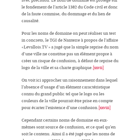
avec précision. Le
nom de domaine
est protégé sur
le fondement de l’
article 1382
du Code civil et donc
de la
faute
commise, du
dommage
et du
lien de
causalité
.
Pour les noms de domaine on peut réaliser un test
in concreto
, le TGI de Nanterre à propos de l’affaire
«Levallois.TV » a jugé que la simple
reprise du nom
d’une vill
e ne constitue pas un élément propre à
créer un
risque de confusion
, à défaut de reprise du
logo de la ville et sa charte graphique.
[xxvii]
On voit ici approcher un raisonnement dans lequel
l’absence d’usage d’un élément caractéristique
connu du grand public
tel que le logo ou les
couleurs de la ville pourrait être prise en compte
pour écarter l’existence d’une confusion.
[xxviii]
Cependant certains noms de domaine en eux-
mêmes sont
source de confusion,
et ce quel qu’en
soit le contenu. Ainsi il a été jugé que les noms de