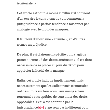
territoriale.
»
Cet article est pour le moins sibyllin et il convient
d’en extraire le sens avant de voir comment la
jurisprudence a parfois tendance à raisonner
par
analogie avec le droit des marques
.
Il faut tout d’abord une «
atteinte
», en d’autres
termes un préjudice.
De plus, il est clairement spécifié qu’il s’agit de
porter atteinte «
à des
droits antérieurs
», il est donc
nécessaire de se placer
au jour du dépôt
pour
apprécier
la licéité de la marque
.
Enfin, cet article indique implicitement, mais
nécessairement que les
collectivités territoriales
ont des droits sur leur
nom
, leur
image
et leur
renommée
susceptibles de constituer des d
roits
opposables
. Ceci a été confirmé par la
jurisprudence
[xiv]
et ne sera pas indifférent pour