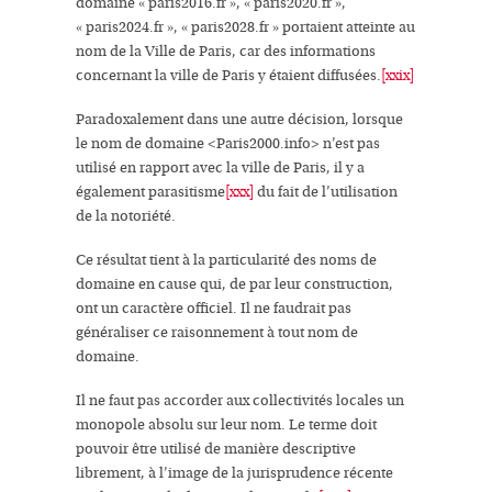
domaine « paris2016.fr », « paris2020.fr »,
« paris2024.fr », « paris2028.fr » portaient atteinte au
nom de la Ville de Paris, car des informations
concernant la ville de Paris y étaient diffusées.
[xxix]
Paradoxalement dans une autre décision, lorsque
le nom de domaine <Paris2000.info> n’est pas
utilisé en rapport avec la ville de Paris, il y a
également
parasitisme
[xxx]
du fait de
l’utilisation
de la notoriété
.
Ce résultat tient à la particularité des
noms de
domaine
en cause qui, de par leur construction,
ont un caractère officiel. Il ne faudrait pas
généraliser ce raisonnement à tout nom de
domaine.
Il ne faut pas accorder aux
collectivités locales
un
monopole absolu sur leur nom. Le terme doit
pouvoir être utilisé de manière descriptive
librement, à l’image de la jurisprudence récente