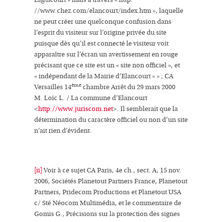
El@ncourt » mais à travers « http:
//www.chez.com/elancourt/index.htm », laquelle
ne peut créer une quelconque confusion dans
l’esprit du visiteur sur l’origine privée du site
puisque dès qu’il est connecté le visiteur voit
apparaître sur l’écran un avertissement en rouge
précisant que ce site est un « site non officiel », et
« indépendant de la Mairie d’Elancourt »
» ; CA
ème
Versailles 14
chambre Arrêt du 29 mars 2000
M. Loïc L. / La commune d’Elancourt
<
http://www.juriscom.net
>. Il semblerait que la
détermination du caractère officiel ou non d’un site
n’ait rien d’évident.
[ii]
Voir à ce sujet CA Paris, 4e ch., sect. A, 15 nov.
2006, Sociétés Planetout Partners France, Planetout
Partners, Pridecom Productions et Planetout USA
c/ Sté Néocom Multimédia, et le commentaire de
Gomis G., Précisions sur la protection des signes