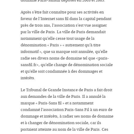
domaine
Paris-Sansfil déposés en 2003 et 2005.
Après s’être fait connaître pour ses activités en
faveur de
l’Internet sans fil
dans la capital pendant
près de trois ans, l’association s’est vue
assigner
par la ville de Paris
. La ville de Paris demandait
notamment qu’elle
cesse tout usage de la
dénomination « Paris »
«
autrement qu’à titre
informatif
», que sa
marque soit annulée
, qu’elle
radie ses divers noms de domaine
tel que <paris-
sansfil.fr>, qu’elle
change de dénomination sociale
et qu’elle soit condamnée à des
dommages et
intérêts
.
Le Tribunal de Grande Instance de Paris a fait droit
aux demandes de la ville de Paris. Il a annulé la
marque « Paris-Sans fil » et a notamment
condamné l’association Paris-Sans Fil à un euro de
dommage et intérêts, à radier ses noms de domaine
et à changer de dénomination sociale, car
ils
portaient atteinte au nom de la ville de Paris
. Ces