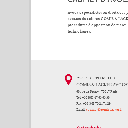
CABINET D’AVOC
Avocats spécialistes en droit de la 
avocats du cabinet GOMIS & LACKER 
procédures d’opposition de marques,
technologies.
NOUS CONTACTER :
GOMIS & LACKER AVOCA
65 rue de Prony - 75017 Paris
Tél:
+33 (0)1 47 63 63 35
Fax:
+33 (0)1 70 24 74 29
Email:
contact@gomis-lacker.fr
Mentions légales