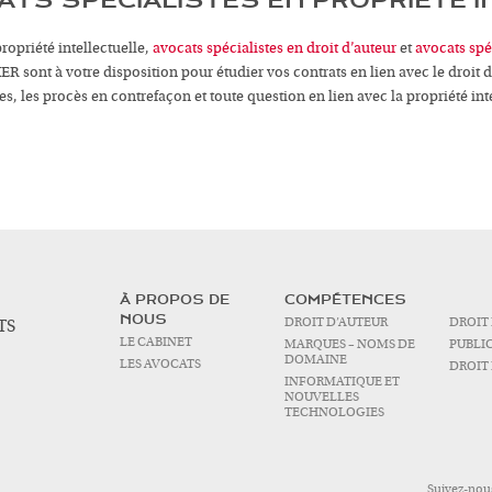
ATS SPÉCIALISTES EN PROPRIÉTÉ 
propriété intellectuelle,
avocats spécialistes en droit d’auteur
et
avocats spé
sont à votre disposition pour étudier vos contrats en lien avec le droit d
 les procès en contrefaçon et toute question en lien avec la propriété inte
À PROPOS DE
COMPÉTENCES
NOUS
DROIT D’AUTEUR
DROIT
TS
LE CABINET
MARQUES – NOMS DE
PUBLI
DOMAINE
LES AVOCATS
DROIT 
INFORMATIQUE ET
NOUVELLES
TECHNOLOGIES
Suivez-nou