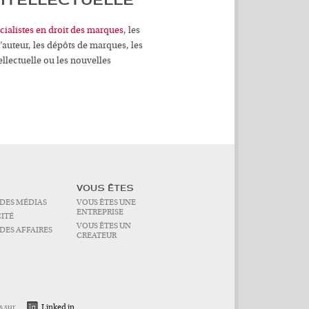
INTELLECTUELLE
cialistes en droit des marques
, les
’auteur, les dépôts de marques, les
llectuelle ou les nouvelles
VOUS ÊTES
 DES MÉDIAS
VOUS ÊTES UNE
ENTREPRISE
CITÉ
VOUS ÊTES UN
DES AFFAIRES
CREATEUR
s sur
Linked in