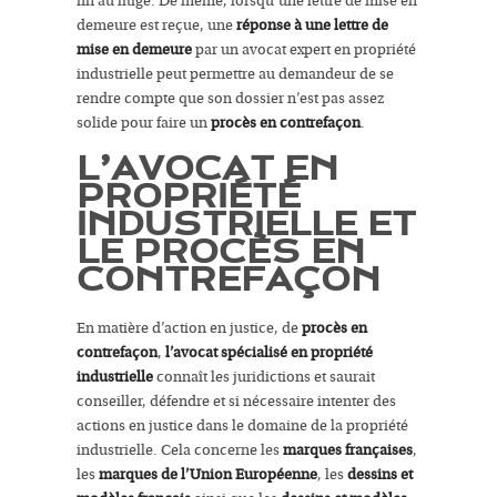
fin au litige. De même, lorsqu’une lettre de mise en
demeure est reçue, une
réponse à une lettre de
mise en demeure
par un avocat expert en propriété
industrielle peut permettre au demandeur de se
rendre compte que son dossier n’est pas assez
solide pour faire un
procès en contrefaçon
.
L’AVOCAT EN
PROPRIÉTÉ
INDUSTRIELLE ET
LE PROCÈS EN
CONTREFAÇON
En matière d’action en justice, de
procès en
contrefaçon
,
l’avocat spécialisé en propriété
industrielle
connaît les juridictions et saurait
conseiller, défendre et si nécessaire intenter des
actions en justice dans le domaine de la propriété
industrielle. Cela concerne les
marques françaises
,
les
marques de l’Union Européenne
, les
dessins et