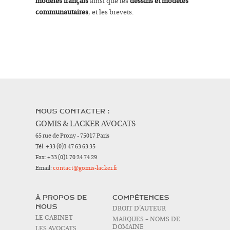
modèles français
ainsi que les
dessins et modèles
communautaires
, et les brevets.
NOUS CONTACTER :
GOMIS & LACKER AVOCATS
65 rue de Prony - 75017 Paris
Tél:
+33 (0)1 47 63 63 35
Fax:
+33 (0)1 70 24 74 29
Email:
contact@gomis-lacker.fr
À PROPOS DE
COMPÉTENCES
NOUS
DROIT D’AUTEUR
LE CABINET
MARQUES – NOMS DE
DOMAINE
LES AVOCATS